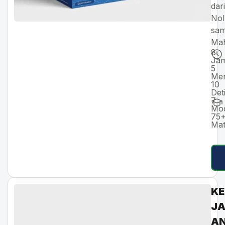
dari
Nol
sam
Mah
8
Ja
5
Men
10
Det
7
Mod
75
Mat
KE
J
AN