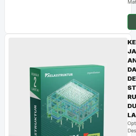
Mat
KE
J
AN
D
DE
S
R
D
LA
Opt
Des