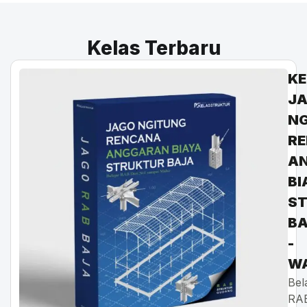
Kelas Terbaru
KE
J
N
R
A
BI
S
B
-
W
Bel
RA