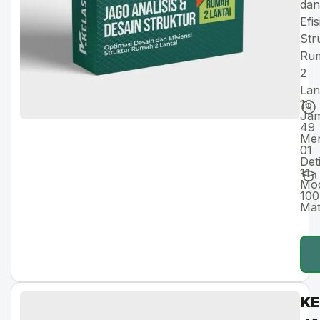
dan
Efis
Str
Ru
2
Lan
16
Ja
49
Men
01
Det
11
Mod
10
Mat
KE