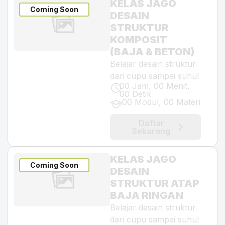
KELAS JAGO
Coming Soon
DESAIN
STRUKTUR
KOMPOSIT
(BAJA & BETON)
Belajar desain struktur
dari cupu sampai suhu!
00 Jam, 00 Menit,
00 Detik
00 Modul, 00 Materi
Daftar
Sekarang
KELAS JAGO
Coming Soon
DESAIN
STRUKTUR ATAP
BAJA RINGAN
Belajar desain struktur
dari cupu sampai suhu!